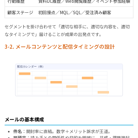
行動履歴
資料DL履歴／Web閲覧履歴／イベント参加経験
顧客ステージ
初回接点／MQL／SQL／受注済み顧客
セグメントを掛け合わせて「適切な相手に、適切な内容を、適切
なタイミングで」届けることが成果の出発点です。
3-2. メールコンテンツと配信タイミングの設計
メールの基本構成
件名
：開封率に直結。数字＋メリット訴求が王道。
冒頭文
：読み手との関係性や目的を明確に。共感・課題提起