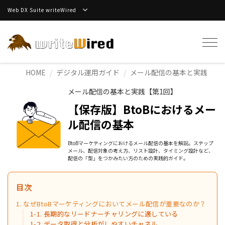
Web DX Suite writeWired
Tog
navi
HOME
デジタル運用ガイド
メール配信の基本と実践
メール配信の基本と実践【第1回】
【保存版】BtoBにおけるメー
ル配信の基本
BtoBマーケティングにおけるメール配信の基本を解説。ステップ
メール、配信対象の考え方、リスト設計、タイミング設計など、
配信の「型」をつかみたい方のための実践的ガイド。
目次
1. なぜBtoBマーケティングにおいてメール配信が重要なのか？
1-1. 長期的なリードナーチャリングに適している
1-2. データ取得と分析がしやすいチャネル