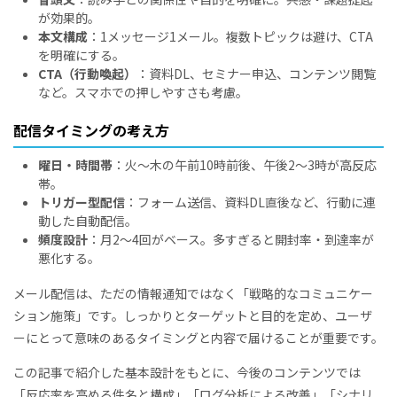
が効果的。
本文構成
：1メッセージ1メール。複数トピックは避け、CTA
を明確にする。
CTA（行動喚起）
：資料DL、セミナー申込、コンテンツ閲覧
など。スマホでの押しやすさも考慮。
配信タイミングの考え方
曜日・時間帯
：火～木の午前10時前後、午後2〜3時が高反応
帯。
トリガー型配信
：フォーム送信、資料DL直後など、行動に連
動した自動配信。
頻度設計
：月2〜4回がベース。多すぎると開封率・到達率が
悪化する。
メール配信は、ただの情報通知ではなく「戦略的なコミュニケー
ション施策」です。しっかりとターゲットと目的を定め、ユーザ
ーにとって意味のあるタイミングと内容で届けることが重要です。
この記事で紹介した基本設計をもとに、今後のコンテンツでは
「反応率を高める件名と構成」「ログ分析による改善」「シナリ