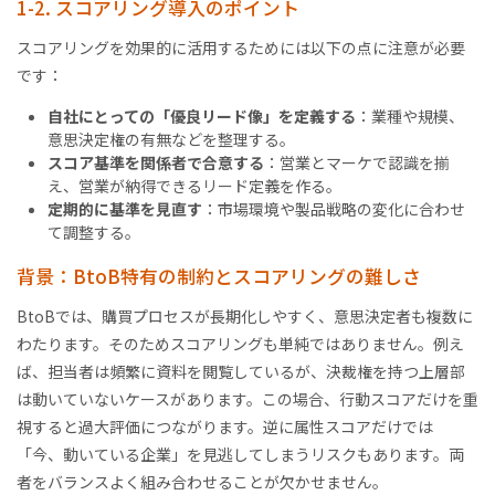
1-2. スコアリング導入のポイント
スコアリングを効果的に活用するためには以下の点に注意が必要
です：
自社にとっての「優良リード像」を定義する
：業種や規模、
意思決定権の有無などを整理する。
スコア基準を関係者で合意する
：営業とマーケで認識を揃
え、営業が納得できるリード定義を作る。
定期的に基準を見直す
：市場環境や製品戦略の変化に合わせ
て調整する。
背景：BtoB特有の制約とスコアリングの難しさ
BtoBでは、購買プロセスが長期化しやすく、意思決定者も複数に
わたります。そのためスコアリングも単純ではありません。例え
ば、担当者は頻繁に資料を閲覧しているが、決裁権を持つ上層部
は動いていないケースがあります。この場合、行動スコアだけを重
視すると過大評価につながります。逆に属性スコアだけでは
「今、動いている企業」を見逃してしまうリスクもあります。両
者をバランスよく組み合わせることが欠かせません。