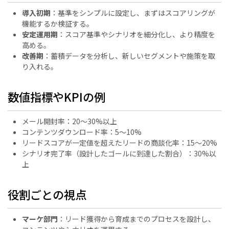
導入初期
：基準をシンプルに設定し、まずはスコアリングが
機能するか検証する。
安定運用期
：スコア基準やシナリオを細分化し、より精度を
高める。
改善期
：蓄積データを分析し、新しいセグメントや施策を取
り入れる。
数値指標やKPIの例
メール開封率：20〜30%以上
コンテンツダウンロード率：5〜10%
リードスコアが一定値を超えたリードの商談化率：15〜20%
シナリオ完了率（設計したゴールに到達した割合）：30%以
上
役割ごとの視点
マーケ部門
：リード獲得から育成までのプロセスを設計し、