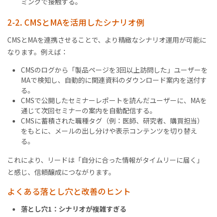
ミングで接触する。
2-2. CMSとMAを活用したシナリオ例
CMSとMAを連携させることで、より精緻なシナリオ運用が可能に
なります。例えば：
CMSのログから「製品ページを3回以上訪問した」ユーザーを
MAで検知し、自動的に関連資料のダウンロード案内を送付す
る。
CMSで公開したセミナーレポートを読んだユーザーに、MAを
通じて次回セミナーの案内を自動配信する。
CMSに蓄積された職種タグ（例：医師、研究者、購買担当）
をもとに、メールの出し分けや表示コンテンツを切り替え
る。
これにより、リードは「自分に合った情報がタイムリーに届く」
と感じ、信頼醸成につながります。
よくある落とし穴と改善のヒント
落とし穴1：シナリオが複雑すぎる