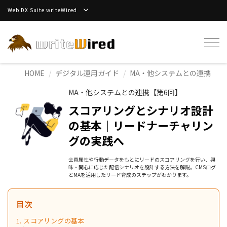
Web DX Suite writeWired
Tog
navi
HOME
デジタル運用ガイド
MA・他システムとの連携
MA・他システムとの連携【第6回】
スコアリングとシナリオ設計
の基本｜リードナーチャリン
グの実践へ
会員属性や行動データをもとにリードのスコアリングを行い、興
味・関心に応じた配信シナリオを設計する方法を解説。CMSログ
とMAを活用したリード育成のステップがわかります。
目次
1. スコアリングの基本