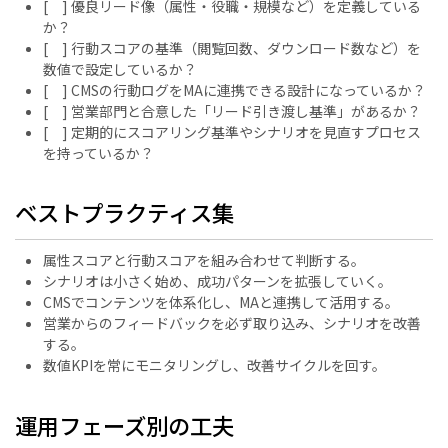
[ ] 優良リード像（属性・役職・規模など）を定義している
か？
[ ] 行動スコアの基準（閲覧回数、ダウンロード数など）を
数値で設定しているか？
[ ] CMSの行動ログをMAに連携できる設計になっているか？
[ ] 営業部門と合意した「リード引き渡し基準」があるか？
[ ] 定期的にスコアリング基準やシナリオを見直すプロセス
を持っているか？
ベストプラクティス集
属性スコアと行動スコアを組み合わせて判断する。
シナリオは小さく始め、成功パターンを拡張していく。
CMSでコンテンツを体系化し、MAと連携して活用する。
営業からのフィードバックを必ず取り込み、シナリオを改善
する。
数値KPIを常にモニタリングし、改善サイクルを回す。
運用フェーズ別の工夫