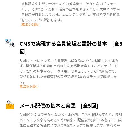
資料請求やお問い合わせなどの獲得施策に欠かせない「フォー
ム」。その設計・分析・活用の基本をおさえれば、成果につなが
る運用が可能になります。本コンテンツでは、実践で使える知識
を5ステップで解説します。
第1回から読む
CMSで実現する会員管理と設計の基本 [全8
回]
BtoBサイトにおいて、会員管理は単なるログイン機能にとどまら
ず、関係構築・商談創出の核となる戦略要素です。本カテゴリで
は、設計の基本からデータ活用、セキュリティ、CRM連携まで、
CMSを軸にした会員管理の実務知識を7本のステップで解説しま
す。
第1回から読む
メール配信の基本と実践 [全5回]
BtoBビジネスで欠かせないメール配信。目的や戦略立案から、開封
率・クリック率を高めるための設計、配信後の分析・改善まで、成
果に直結する実践的ノウハウを5ステップで解説します。初心者か