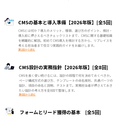
CMSの基本と導入準備【2026年版】[全5回]
CMSとは何か？導入のメリット、種類、選び方のポイント、検討・
導入前に押さえるべきチェックリストまで、CMSに関する基礎知識
を網羅的に解説。初めてCMS導入を検討する方から、リプレイスを
考える担当者まで役立つ実践的ガイドをお届けします。
第1回から読む
CMS設計の実務指針【2026年版】[全8回]
CMSを長く使い続けるには、設計の段階で何を決めておくべきか。
ページ構成方式の選び方、テンプレートの命名規則、共通パーツの
設計、項目の命名と説明、テストまで。実務担当者が押さえておき
たい設計の考え方を全8回で整理します。
第0回から読む
フォームとリード獲得の基本 [全5回]