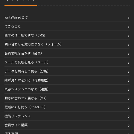
writeWiredとは
できること
直すのは一度ですむ（CMS）
問い合わせを対応につなぐ（フォーム）
会員情報を活かす（会員）
メールの反応を見る（メール）
データを共有して見る（分析）
誰が見たかを知る（行動履歴）
既存システムとつなぐ（連携）
動きに合わせて届ける（MA）
更新にAIを使う（ChatGPT）
機能リファレンス
会員サイト構築
導入事例