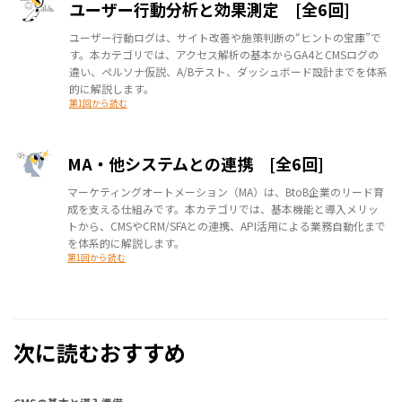
ユーザー行動分析と効果測定 [全6回]
ユーザー行動ログは、サイト改善や施策判断の“ヒントの宝庫”で
す。本カテゴリでは、アクセス解析の基本からGA4とCMSログの
違い、ペルソナ仮説、A/Bテスト、ダッシュボード設計までを体系
的に解説します。
第1回から読む
MA・他システムとの連携 [全6回]
マーケティングオートメーション（MA）は、BtoB企業のリード育
成を支える仕組みです。本カテゴリでは、基本機能と導入メリッ
トから、CMSやCRM/SFAとの連携、API活用による業務自動化まで
を体系的に解説します。
第1回から読む
次に読むおすすめ