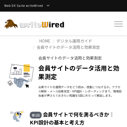
Web DX Suite writeWired
Tog
navi
HOME
デジタル運用ガイド
会員サイトのデータ活用と効果測定
会員サイトのデータ活用と効果測定
会員サイトのデータ活用と効
果測定
会員サイトの運用データをどう読み、改善につなげるか。アクセ
ス解析・メール効果測定・KPI設計・レポーティングまで、現場担
当者が押さえておきたい知識を5回にわたって解説します。
会員サイトで何を測るべきか｜
第1回
KPI設計の基本と考え方