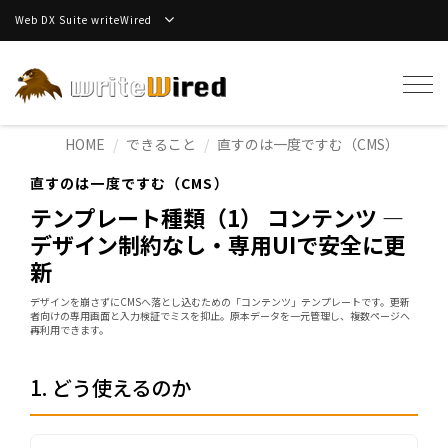
Web DX Suite writeWired
Tog
navi
HOME
できること
直すのは一度ですむ（CMS）
直すのは一度ですむ（CMS）
テンプレート種類（1） コンテンツ —
デザイン制約なし・専用UIで安全に更
新
デザインを崩さずにCMSへ落とし込むための「コンテンツ」テンプレートです。更新
者向けの専用画面と入力検証でミスを抑止。原本データを一元管理し、複数ページへ
再利用できます。
1. どう使えるのか