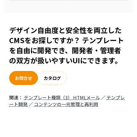
追加します。
できます。原本データを参照して複数ページへ
展開し、元データの変更を一括反映します。
デザイン自由度と安全性を両立した
CMSをお探しですか？ テンプレート
を自由に開発でき、開発者・管理者
の双方が扱いやすいUIにできます。
お問合せ
カタログ
関連：
テンプレート種類（3） HTMLメール
／
テンプレ
ート開発
／
コンテンツの一元管理と再利用