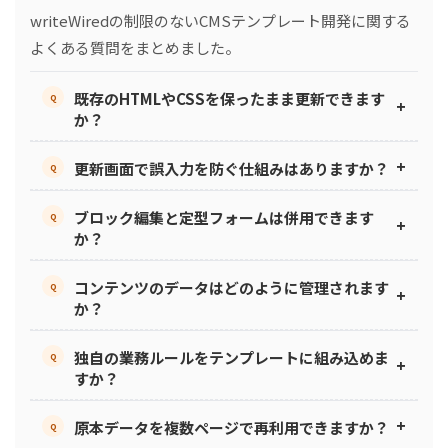
writeWiredの制限のないCMSテンプレート開発に関する
よくある質問をまとめました。
既存のHTMLやCSSを保ったまま更新できます
か？
できます。既存のHTMLを保持し、差し込むデー
更新画面で誤入力を防ぐ仕組みはありますか？
タのみをテンプレートで制御する方式です。
あります。入力項目を用途ごとに配置し、ガイ
ブロック編集と定型フォームは併用できます
ドや入力検証を組み合わせてミスを抑えます。
か？
できます。案件や著者のスキルに合わせて使い
コンテンツのデータはどのように管理されます
分けられ、ニュースはフォーム、特集はブロッ
か？
クのように運用できます。
データベースで一元管理されます。保存されたデ
独自の業務ルールをテンプレートに組み込めま
ータを検索・差分確認・承認と連携し、テンプ
すか？
レートから参照して表示します。
組み込めます。必須項目や文字数制限、入力検
原本データを複数ページで再利用できますか？
証、表示制御などのロジックをテンプレートへ