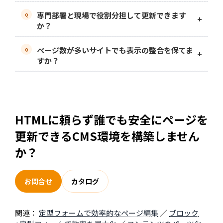
できます。テンプレートを使い回しながら、ブ
専門部署と現場で役割分担して更新できます
ロックを組み合わせてページを作成します。
か？
できます。フォームで入力内容を標準化するた
ページ数が多いサイトでも表示の整合を保てま
め、担当ごとの役割を分けやすく、承認プロセ
すか？
スとも連携します。
保てます。テンプレート運用で一覧・詳細・トッ
プの表現をそろえ、共通項目はフォームで統一
します。
HTMLに頼らず誰でも安全にページを
更新できるCMS環境を構築しません
か？
お問合せ
カタログ
関連：
定型フォームで効率的なページ編集
／
ブロック