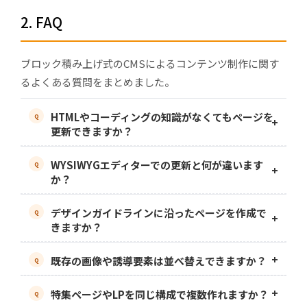
2. FAQ
ブロック積み上げ式のCMSによるコンテンツ制作に関す
るよくある質問をまとめました。
HTMLやコーディングの知識がなくてもページを
更新できますか？
できます。パーツ化したブロックをドラッグ&ド
WYSIWYGエディターでの更新と何が違います
ロップで組み合わせ、定型情報はフォーム入力
か？
で更新します。
自由編集中心ではありません。ブロックとフォ
デザインガイドラインに沿ったページを作成で
ームで更新内容を定型化し、ルール逸脱や表示
きますか？
崩れをテンプレート化と入力制御で抑えます。
できます。共通項目をフォーム化し、テンプレ
既存の画像や誘導要素は並べ替えできますか？
ート制御で表記とレイアウトの整合を保ちま
す。
できます。ブロック単位で並べ替えや差し替え
特集ページやLPを同じ構成で複数作れますか？
を行い、ページの目的に合わせて構成します。