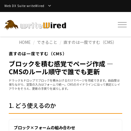
Web DX Suite writeWired
Tog
navi
HOME
できること
直すのは一度ですむ（CMS）
直すのは一度ですむ（CMS）
ブロックを積む感覚でページ作成 —
CMSのルール順守で誰でも更新
ドラッグ＆ドロップでブロックを積み上げるだけでページを作成できます。自由度は
保ちながら、定型の入力はフォームで統一。CMSのガイドラインに沿って表記とレイ
アウトをそろえ、更新の手戻りを減らします。
1. どう使えるのか
ブロック×フォームの組み合わせ