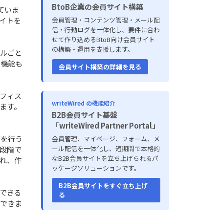
BtoB企業の会員サイト構築
ていま
イトを
会員管理・コンテンツ管理・メール配
信・行動ログを一体化し、要件に合わ
せて作り込めるBtoB向け会員サイト
の構築・運用を支援します。
ビルごと
ー機能も
会員サイト構築の詳細を見る
フィス
writeWired の機能紹介
ます。
B2B会員サイト基盤
「writeWired Partner Portal」
請を行う
会員管理、マイページ、フォーム、メ
ール配信を一体化し、短期間で本格的
段階で
なB2B会員サイトを立ち上げられるパ
れ、作
ッケージソリューションです。
B2B会員サイトをすぐ立ち上げ
ができる
る
ができま