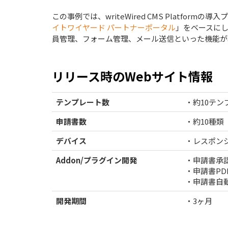
この事例では、writeWired CMS Platform
イトワイヤード パートナーポータル
」をベースに
員管理、フォーム管理、メール送信といった機能が
リリース時のWebサイト情報
テンプレート数
・約10テン
申請書数
・約10種類
デバイス
・レスポン
Addon/プラグイン開発
・申請書承
・申請書PD
・申請書自
開発期間
・3ヶ月