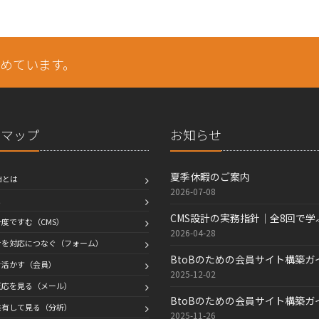
めています。
トマップ
お知らせ
夏季休暇のご案内
edとは
2026-07-08
と
CMS設計の実務指針｜全8回で
度ですむ（CMS）
2026-04-28
せを対応につなぐ（フォーム）
BtoBのための会員サイト構築
を活かす（会員）
2025-12-02
反応を見る（メール）
BtoBのための会員サイト構築
共有して見る（分析）
2025-11-26