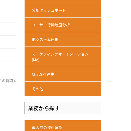
分析ダッシュボード
ユーザー行動履歴分析
他システム連携
マーケティングオートメーション
(MA)
ChatGPT連携
ての質問 »
その他
業務から探す
導入前の技術確認