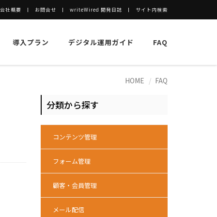
会社概要
お問合せ
writeWired 開発日誌
サイト内検索
導入プラン
デジタル運用ガイド
FAQ
HOME
FAQ
分類から探す
コンテンツ管理
フォーム管理
顧客・会員管理
メール配信