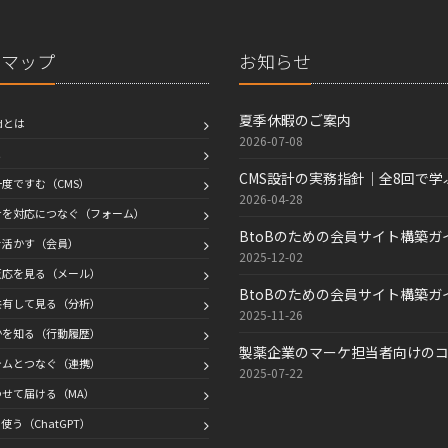
トマップ
お知らせ
夏季休暇のご案内
edとは
2026-07-08
と
CMS設計の実務指針｜全8回で
度ですむ（CMS）
2026-04-28
せを対応につなぐ（フォーム）
BtoBのための会員サイト構築
を活かす（会員）
2025-12-02
反応を見る（メール）
BtoBのための会員サイト構築
共有して見る（分析）
2025-11-26
かを知る（行動履歴）
製薬企業のマーケ担当者向けの
テムとつなぐ（連携）
2025-07-22
せて届ける（MA）
使う（ChatGPT）