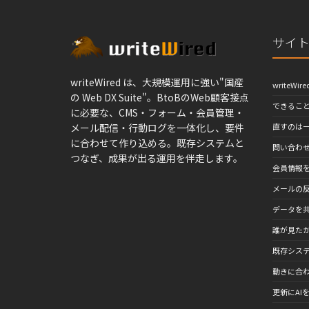
サイ
writeWired は、大規模運用に強い"国産
writeWir
の Web DX Suite"。BtoBのWeb顧客接点
できるこ
に必要な、CMS・フォーム・会員管理・
メール配信・行動ログを一体化し、要件
直すのは一
に合わせて作り込める。既存システムと
問い合わ
つなぎ、成果が出る運用を伴走します。
会員情報
メールの
データを
誰が見た
既存シス
動きに合わ
更新にAIを