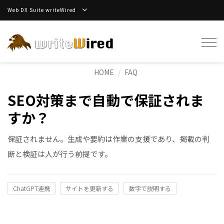
Web DX Suite writeWired
Tog
navi
HOME
FAQ
SEO対策まで自動で保証されま
すか？
保証されません。生成や要約は作業の支援であり、掲載の判
断と検証は人が行う前提です。
ChatGPT連携
サイトを更新する
数字で説明する