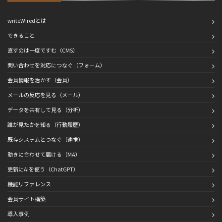
writeWiredとは
できること
直すのは一度ですむ（CMS）
問い合わせを対応につなぐ（フォーム）
会員情報を活かす（会員）
メールの反応を見る（メール）
データを共有して見る（分析）
誰が見たかを知る（行動履歴）
既存システムとつなぐ（連携）
動きに合わせて届ける（MA）
更新にAIを使う（ChatGPT）
機能リファレンス
会員サイト構築
導入事例