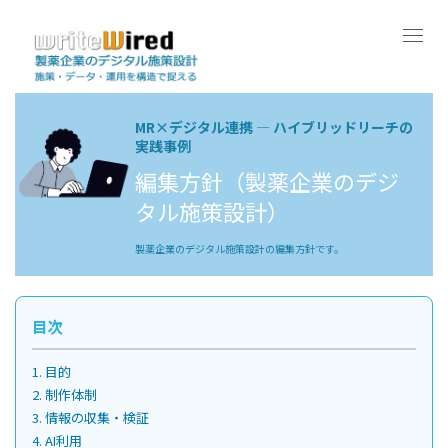
Tog
navi
MR×デジタル連携 ― ハイブリッドリーチの
実践事例
編集方針（製薬企業のデジ
タル施策設計）
製薬企業のデジタル施策設計の編集方針です。
目次
1. 目的
2. 制作体制
3. 情報の収集・検証
4. AI利用