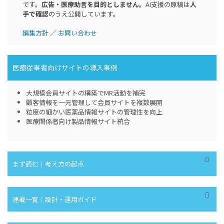
です。
広告・医療助言を目的としません。
AI支援の原稿は
人
手で確認
のうえ公開しています。
編集方針
／
お問い合わせ
医療従事者向けサイトの導入事例
⼤規模会員サイトの構築でMR活動を補完
顧客情報を一元管理して会員サイトを複数展開
粒度の細かい医薬品情報サイトの管理性を向上
医療関係者向け製品情報サイト統合
まず読む｜考え方の起点
連載一覧｜設計・運用ガイド