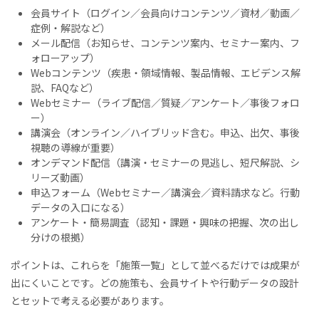
会員サイト（ログイン／会員向けコンテンツ／資材／動画／
症例・解説など）
メール配信（お知らせ、コンテンツ案内、セミナー案内、フ
ォローアップ）
Webコンテンツ（疾患・領域情報、製品情報、エビデンス解
説、FAQなど）
Webセミナー（ライブ配信／質疑／アンケート／事後フォロ
ー）
講演会（オンライン／ハイブリッド含む。申込、出欠、事後
視聴の導線が重要）
オンデマンド配信（講演・セミナーの見逃し、短尺解説、シ
リーズ動画）
申込フォーム（Webセミナー／講演会／資料請求など。行動
データの入口になる）
アンケート・簡易調査（認知・課題・興味の把握、次の出し
分けの根拠）
ポイントは、これらを「施策一覧」として並べるだけでは成果が
出にくいことです。どの施策も、会員サイトや行動データの設計
とセットで考える必要があります。