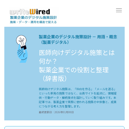
Tog
navi
製薬企業のデジタル施策設計 － 用語・概念
（製薬デジタル）
医師向けデジタル施策とは
何か？
製薬企業での役割と整理
（辞書版）
医師向けデジタル施策は、「Webを作る」「メールを送る」
といった単発の施策ではなく、会員サイトを起点に、情報提
供・行動データ・継続接点を設計していく取り組みです。本
記事では、製薬企業で実際に使われる施策の全体像と、成果
につながる考え方を整理します。
最終更新日：2026年01月08日