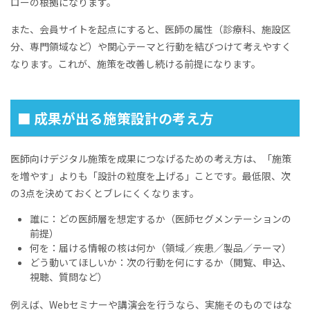
ローの根拠になります。
また、会員サイトを起点にすると、医師の属性（診療科、施設区
分、専門領域など）や関心テーマと行動を結びつけて考えやすく
なります。これが、施策を改善し続ける前提になります。
■ 成果が出る施策設計の考え方
医師向けデジタル施策を成果につなげるための考え方は、「施策
を増やす」よりも「設計の粒度を上げる」ことです。最低限、次
の3点を決めておくとブレにくくなります。
誰に：どの医師層を想定するか（医師セグメンテーションの
前提）
何を：届ける情報の核は何か（領域／疾患／製品／テーマ）
どう動いてほしいか：次の行動を何にするか（閲覧、申込、
視聴、質問など）
例えば、Webセミナーや講演会を行うなら、実施そのものではな