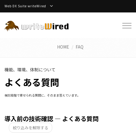
Web DX Suite writeWired
Tog
navi
HOME
FAQ
機能、環境、体制について
よくある質問
検討段階で寄せられる質問に、そのまま答えています。
導入前の技術確認 — よくある質問
絞り込みを解除する