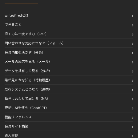
writeWiredとは
できること
直すのは一度ですむ（CMS）
問い合わせを対応につなぐ（フォーム）
会員情報を活かす（会員）
メールの反応を見る（メール）
データを共有して見る（分析）
誰が見たかを知る（行動履歴）
既存システムとつなぐ（連携）
動きに合わせて届ける（MA）
更新にAIを使う（ChatGPT）
機能リファレンス
会員サイト構築
導入事例