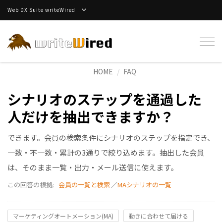
Web DX Suite writeWired
Tog
navi
HOME
FAQ
シナリオのステップを通過した
人だけを抽出できますか？
できます。会員の検索条件にシナリオのステップを指定でき、
一致・不一致・累計の3通りで絞り込めます。抽出した会員
は、そのまま一覧・出力・メール送信に使えます。
この回答の根拠:
会員の一覧と検索
／
MAシナリオの一覧
マーケティングオートメーション(MA)
動きに合わせて届ける