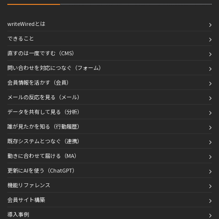
writeWiredとは
できること
直すのは一度ですむ（CMS）
問い合わせを対応につなぐ（フォーム）
会員情報を活かす（会員）
メールの反応を見る（メール）
データを共有して見る（分析）
誰が見たかを知る（行動履歴）
既存システムとつなぐ（連携）
動きに合わせて届ける（MA）
更新にAIを使う（ChatGPT）
機能リファレンス
会員サイト構築
導入事例