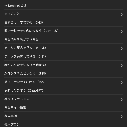
writeWiredとは
できること
直すのは一度ですむ（CMS）
問い合わせを対応につなぐ（フォーム）
会員情報を活かす（会員）
メールの反応を見る（メール）
データを共有して見る（分析）
誰が見たかを知る（行動履歴）
既存システムとつなぐ（連携）
動きに合わせて届ける（MA）
更新にAIを使う（ChatGPT）
機能リファレンス
会員サイト構築
導入事例
導入プラン