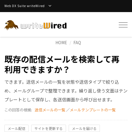
Web DX Suite writeWired
Tog
navi
HOME
FAQ
既存の配信メールを検索して再
利用できますか？
できます。送信メールの一覧を状態や送信タイプで絞り込
め、メールグループで整理できます。繰り返し使う文面はテン
プレートとして保存し、各送信画面から呼び出せます。
この回答の根拠:
送信メールの一覧
／
メールテンプレートの一覧
メール配信
サイトを更新する
メールを届ける