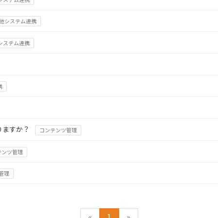
他システム連携
システム連携
携
りますか？
コンテンツ管理
テンツ管理
管理
«
1
»