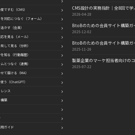
と
CMS設計の実務指針｜全8回で
度ですむ（CMS）
2026-04-28
せを対応につなぐ（フォーム）
BtoBのための会員サイト構築
を活かす（会員）
2025-12-02
反応を見る（メール）
BtoBのための会員サイト構築
共有して見る（分析）
2025-11-26
かを知る（行動履歴）
製薬企業のマーケ担当者向けの
テムとつなぐ（連携）
2025-07-22
せて届ける（MA）
使う（ChatGPT）
ァレンス
ト構築
ン
運用ガイド