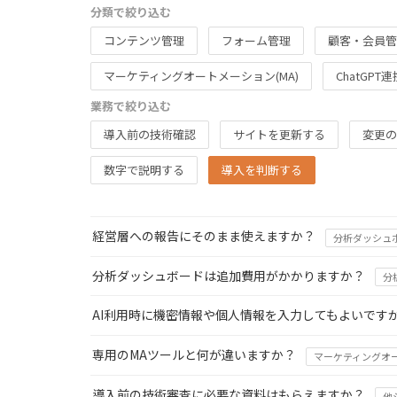
分類で絞り込む
コンテンツ管理
フォーム管理
顧客・会員管
マーケティングオートメーション(MA)
ChatGPT連
業務で絞り込む
導入前の技術確認
サイトを更新する
変更の
数字で説明する
導入を判断する
経営層への報告にそのまま使えますか？
分析ダッシュ
分析ダッシュボードは追加費用がかかりますか？
分
AI利用時に機密情報や個人情報を入力してもよいです
専用のMAツールと何が違いますか？
マーケティングオー
導入前の技術審査に必要な資料はもらえますか？
他