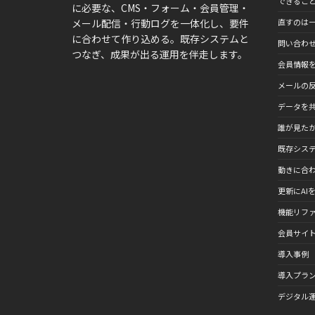
できるこ
に必要な、CMS・フォーム・会員管理・
メール配信・行動ログを一体化し、要件
直すのは一
に合わせて作り込める。既存システムと
問い合わ
つなぎ、成果が出る運用を伴走します。
会員情報
メールの
データを
誰が見た
既存シス
動きに合わ
更新にAIを
機能リフ
会員サイ
導入事例
導入プラ
デジタル