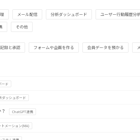
理
メール配信
分析ダッシュボード
ユーザー行動履歴分
携
その他
記録と承認
フォームや企画を作る
会員データを預かる
ボード
析ダッシュボード
か？
ChatGPT連携
トメーション(MA)
システム連携