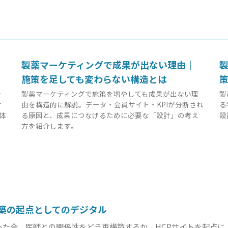
像
製薬マーケティングで成果が出ない理由｜
製
施策を足しても変わらない構造とは
を
製薬マーケティングで施策を増やしても成果が出ない理
製
サ
由を構造的に解説。データ・会員サイト・KPIが分断され
る
体
る原因と、成果につなげるために必要な「設計」の考え
設
方を紹介します。
築の起点としてのデジタル
った今、医師との関係性をどう再構築するか。HCPサイトを起点に