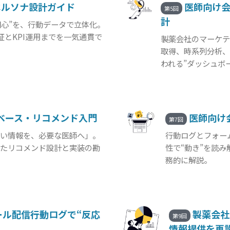
ペルソナ設計ガイド
医師向け会
第5回
計
関心”を、行動データで立体化。
とKPI運用までを一気通貫で
製薬会社のマーケテ
取得、時系列分析、
われる”ダッシュボ
ベース・リコメンド入門
医師向け
第7回
たい情報を、必要な医師へ」。
行動ログとフォー
せたリコメンド設計と実装の勘
性で“動き”を読
務的に解説。
配信――行動ログで“反応
製薬会社
第9回
情報提供を再