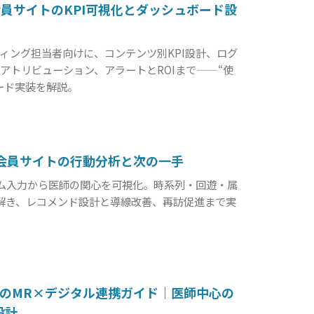
員サイトのKPI可視化とダッシュボード設
ィング担当者向けに、コンテンツ別KPI設計、ログ
アトリビューション、アラートとROIまで——“使
ード実装を解説。
会員サイトの行動分析と次の一手
ム入力から医師の関心を可視化。時系列・回遊・属
み解き、レコメンド設計と導線改善、再訪促進まで実
のMR×デジタル連携ガイド｜医師中心の
設計