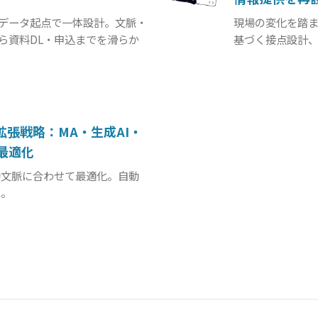
データ起点で一体設計。文脈・
現場の変化を踏ま
ら資料DL・申込までを滑らか
基づく接点設計
張戦略：MA・生成AI・
最適化
動文脈に合わせて最適化。自動
へ。