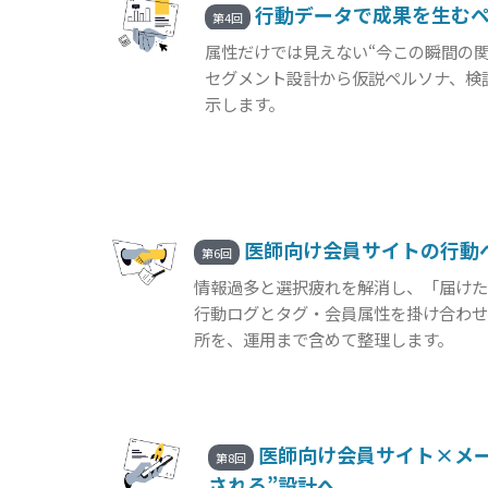
行動データで成果を生む
第4回
属性だけでは見えない“今この瞬間の
セグメント設計から仮説ペルソナ、検証
示します。
医師向け会員サイトの行動
第6回
情報過多と選択疲れを解消し、「届け
行動ログとタグ・会員属性を掛け合わ
所を、運用まで含めて整理します。
医師向け会員サイト×メール
第8回
される”設計へ